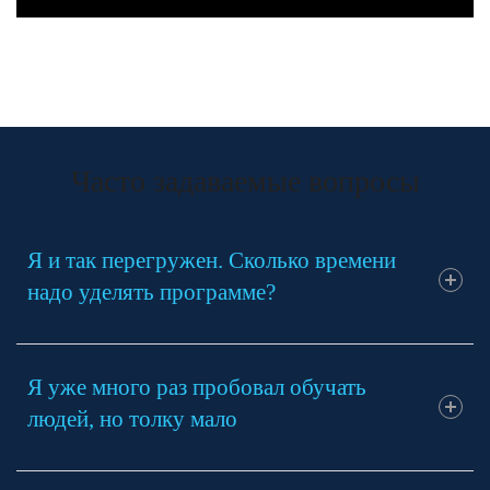
Часто задаваемые вопросы
Я и так перегружен. Сколько времени
надо уделять программе?
Ваша перегрузка — главный сигнал, что система
Я уже много раз пробовал обучать
обучения нужна срочно.
людей, но толку мало
Мы делаем всю тяжёлую работу за вас:
настраиваем платформу, создаём материалы,
обучаем вашего сотрудника-инструктора. Вам